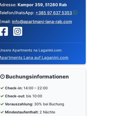
Adresse:
Kampor 359, 51280 Rab
Telefon/ihatsApp:
+385 97 637 5353
Email:
info@apartmani-lana-rab.com
Unsere Apartments na Laganini.com:
Apartments Lana auf Laganini.com
Buchungsinformationen
Check-in:
14:00 – 22:00
Check-out:
bis 10:00
Vorauszahlung:
30% bei Buchung
Mindestaufenthalt:
2 Nächte